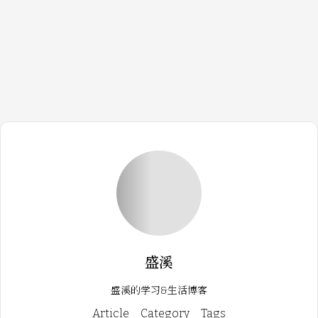
状态机
SKU和GMV是什么意思
重新理解 TCP 三次握手：从「能发能
仅完成代码与工程化区别 JShell举例
收」说起
Loading...
盛溪
盛溪的学习&生活博客
Article
Category
Tags